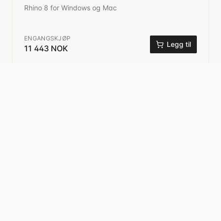
Rhino 8 for Windows og Mac
ENGANGSKJØP
Legg til
11 443 NOK