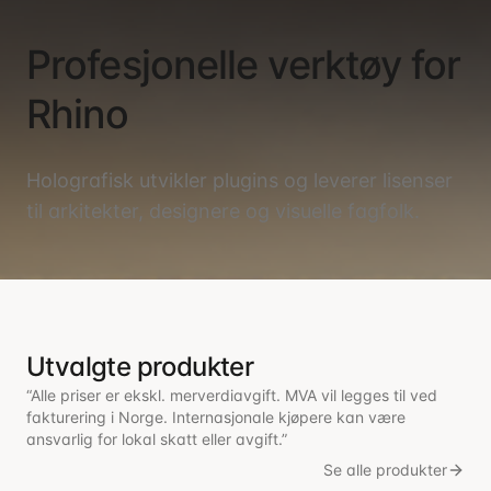
Profesjonelle verktøy for
Rhino
Holografisk utvikler plugins og leverer lisenser
til arkitekter, designere og visuelle fagfolk.
Utvalgte produkter
“Alle priser er ekskl. merverdiavgift. MVA vil legges til ved
fakturering i Norge. Internasjonale kjøpere kan være
ansvarlig for lokal skatt eller avgift.”
Se alle produkter